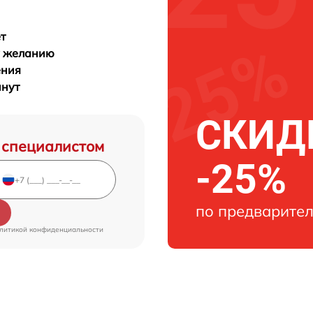
т
у желанию
ения
инут
СКИДК
 специалистом
-25%
по предварител
литикой конфиденциальности