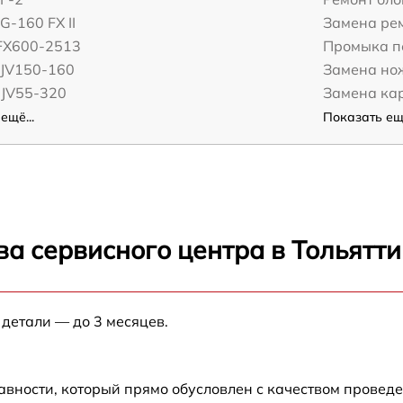
G-160 FX II
Замена ре
JFX600-2513
Промыка п
СJV150-160
Замена но
UJV55-320
Замена ка
ещё...
Показать ещё
а сервисного центра в Тольятти
 детали — до 3 месяцев.
авности, который прямо обусловлен с качеством провед