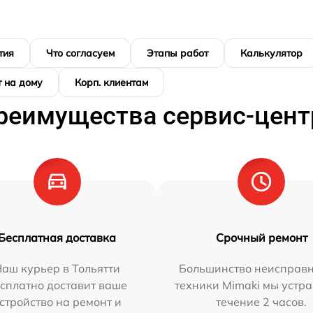
тия
Что согласуем
Этапы работ
Калькулятор
 на дому
Корп. клиентам
реимущества сервис-цент
Бесплатная доставка
Срочный ремонт
аш курьер в Тольятти
Большинство неисправн
сплатно доставит ваше
техники Mimaki мы устра
стройство на ремонт и
течение 2 часов.