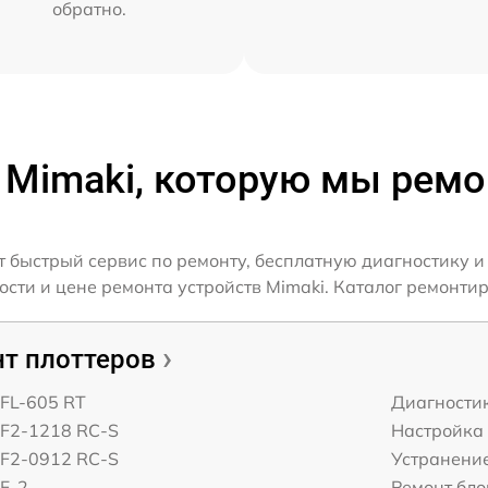
обратно.
 Mimaki, которую мы рем
 быстрый сервис по ремонту, бесплатную диагностику и
ти и цене ремонта устройств Mimaki. Каталог ремонтир
т плоттеров
CFL-605 RT
Диагности
CF2-1218 RC-S
Настройка
CF2-0912 RC-S
Устранени
F-2
Ремонт бло